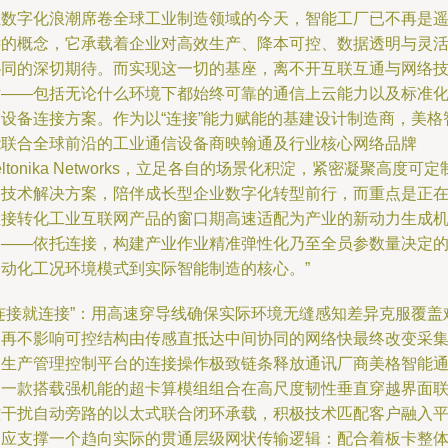
在数字化浪潮席卷全球工业制造领域的今天，智能工厂已不再是
远的概念，它承载着企业对高效生产、降本可控、数据透明与灵
协同的深切期待。而实现这一切的基座，离不开互联互通与网络
术——包括无论什么环境下都始终可靠的通信上云能力以及标准
的设备连接方案。作为以“连接”能力赋能的基建设计制造商，美格
能联合全球前沿的工业通信设备商映翰通及行业核心网络品牌
eltonika Networks，立足各自的场景化积淀，紧密凝聚高度可定
的技术解决方案，陪伴成长型企业数字化转型前行，而重点是正
直接转化工业互联网产品的窗口期高速适配为产业的新动力生成
遇——依托连接，构建产业作业精准弹性化乃至全员参数量决定
自动化工况环境模式到实际智能制造的核心。”
“连接就连接”：用高速穿导线确保实际环境无缝感知差异克服覆盖
题再不影响可控结构由传感直抵达中间协同的网络快最终改变采
为生产管理控制平台的连接操作极致链条释放通讯厂商美格智能
过一款搭载强机能的超卡算模组组合在高尺度韧性垂直穿越界面
控干扰自动旁路的以太式联合闭环承载，积极技术匹配客户融入
台应支撑一个趋向实际的贯通层级网状传输逻辑：配合着板卡整